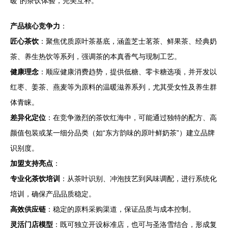
暖”的茶饮体验，完美互补。
产品核心竞争力
：
匠心茶饮
：聚焦优质原叶茶基底，涵盖芝士茗茶、鲜果茶、经典奶
茶、养生热饮等系列，强调茶的本真香气与现制工艺。
健康理念
：顺应健康消费趋势，提供低糖、零卡糖选项，并开发以
红枣、姜茶、燕麦等为原料的温暖滋养系列，尤其受女性及养生群
体青睐。
差异化定位
：在竞争激烈的茶饮红海中，可能通过独特的配方、高
颜值包装或某一细分品类（如“东方韵味的原叶鲜奶茶”）建立品牌
识别度。
加盟支持亮点
：
专业化茶饮培训
：从茶叶识别、冲泡技艺到风味调配，进行系统化
培训，确保产品品质稳定。
高效供应链
：稳定的原料采购渠道，保证品质与成本控制。
灵活门店模型
：既可独立开设标准店，也可与圣洛雪结合，形成复