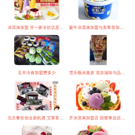
冰淇淋加盟 开一家冷饮店是否能赚钱？满记甜品加盟费是多少？
蒙牛冰淇淋加盟与美希茶加盟 哪个更适合冬季热卖？
五丰冷食加盟费多少
雪乐薇冰激凌 清凉滋味与品牌魅力并存的加盟新选择
北京餐饮创业新机遇 艾莱客与美希茶加盟深度解析
开冰淇淋加盟店 甜蜜事业还是陷阱？