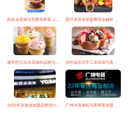
粒粒冰淇淋与尼雅美希茶 上海加盟市场的双赛道机遇
蛋仔冰淇淋加盟费用全解析 投资者不可忽视的成本清单
探究芭贝乐冰淇淋的品牌与加盟清单详析 揭示行业真实投入现状
优咔滋意式手工冰淇淋与美希茶加盟费用解析
2025年冰激凌加盟品牌排行榜 热门品牌大盘点
广绅冰淇淋机与美希茶加盟 夏季创业的黄金组合